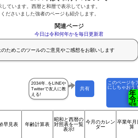
表示しています。西暦と和暦で表示しています。
てくださいました強者のページも紹介します。
関連ページ
今日は令和何年かを毎日更新君
このページを
にしちゃおう
共有
昭和と西暦の
今月のカレン
卒業年月
齢早見表
年齢計算表
対照表を一覧
ダー
算
表示!