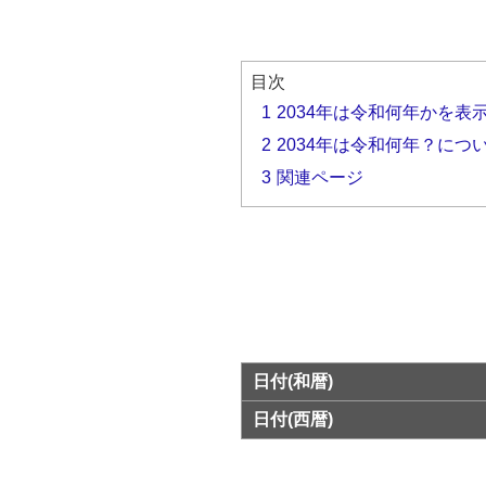
目次
1
2034年は令和何年かを表
2
2034年は令和何年？につ
3
関連ページ
日付(和暦)
日付(西暦)