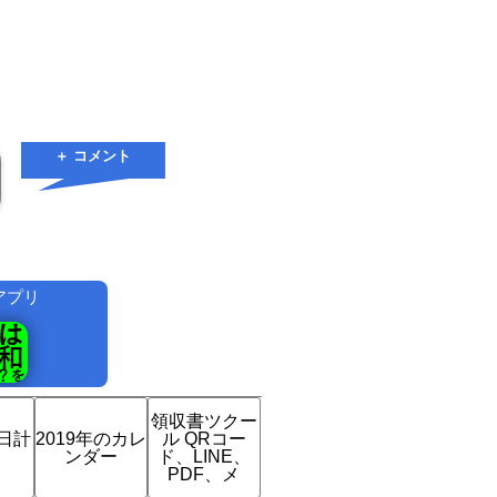
＋ コメント
アプリ
！
領収書ツクー
日計
2019年のカレ
ル QRコー
ンダー
ド、LINE、
PDF、メ