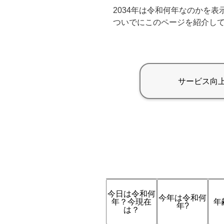
2034年は令和何年なのかを
ついでにこのページを紹介し
今日は令和何
今年は令和何
年？今現在
年
年?
は？