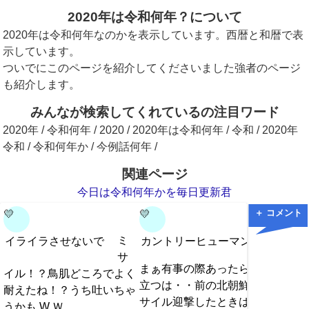
2020年は令和何年？について
2020年は令和何年なのかを表示しています。西暦と和暦で表
示しています。
ついでにこのページを紹介してくださいました強者のページ
も紹介します。
みんなが検索してくれているの注目ワード
2020年 / 令和何年 / 2020 / 2020年は令和何年 / 令和 / 2020年
令和 / 令和何年か / 今例話何年 /
関連ページ
今日は令和何年かを毎日更新君
＋ コメント
💛
💛
💛
ミ
イライラさせないで
カントリーヒューマン
イラ
サ
まぁ有事の際あったら鳥肌
も、自
イル！？鳥肌どころでよく
立つは・・前の北朝鮮のミ
もすご
耐えたね！？うち吐いちゃ
サイル迎撃したときは特に
ないわ
うかも W Ｗ