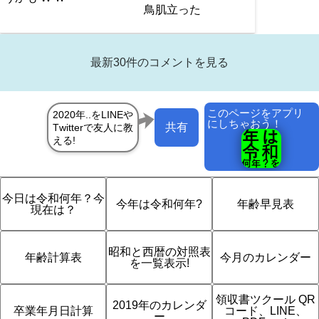
鳥肌立った
最新30件のコメントを見る
このページをアプリ
にしちゃおう！
共有
今日は令和何年？今
今年は令和何年?
年齢早見表
現在は？
昭和と西暦の対照表
年齢計算表
今月のカレンダー
を一覧表示!
領収書ツクール QR
2019年のカレンダ
卒業年月日計算
コード、LINE、
ー