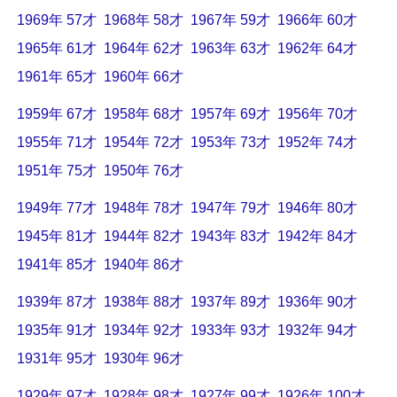
1969年 57才
1968年 58才
1967年 59才
1966年 60才
1965年 61才
1964年 62才
1963年 63才
1962年 64才
1961年 65才
1960年 66才
1959年 67才
1958年 68才
1957年 69才
1956年 70才
1955年 71才
1954年 72才
1953年 73才
1952年 74才
1951年 75才
1950年 76才
1949年 77才
1948年 78才
1947年 79才
1946年 80才
1945年 81才
1944年 82才
1943年 83才
1942年 84才
1941年 85才
1940年 86才
1939年 87才
1938年 88才
1937年 89才
1936年 90才
1935年 91才
1934年 92才
1933年 93才
1932年 94才
1931年 95才
1930年 96才
1929年 97才
1928年 98才
1927年 99才
1926年 100才