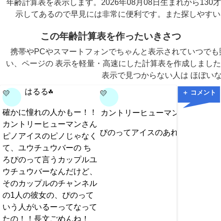
年齢計算表を表示します。2026年08月08日生まれから13
示してあるので早見には非常に便利です。また探しやすい
この年齢計算表を作ったいきさつ
携帯やPCやスマートフォンでちゃんと表示されていつでも
い、ページの 表示を軽量・高速にした計算表を作成しました
表示で見つからない人は ほぼい
はるる☘️
＋ コメント
💛
💛
💛
確かに憧れの人かもー！！
はるる
カントリーヒューマン
カントリーヒューマンさん
ぴのさ
ぴのってアイスのあれ？
ピノアイスのピノじゃなく
います
て、ユウチュウバーの ち
ろぴのって言うカップルユ
ウチュウバーなんだけど、
そのカップルのチャンネル
の1人の彼女の、ぴのって
いう人がいるーってなって
たの！！長文ごめんね！