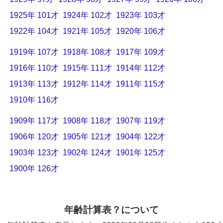
1925年 101才
1924年 102才
1923年 103才
1922年 104才
1921年 105才
1920年 106才
1919年 107才
1918年 108才
1917年 109才
1916年 110才
1915年 111才
1914年 112才
1913年 113才
1912年 114才
1911年 115才
1910年 116才
1909年 117才
1908年 118才
1907年 119才
1906年 120才
1905年 121才
1904年 122才
1903年 123才
1902年 124才
1901年 125才
1900年 126才
年齢計算表？について