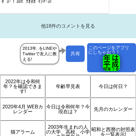
ﾀﾞﾖｰ！ﾖﾛﾋﾟｸｵﾈｶﾞｲｼﾏｰｽ!
しくね
他18件のコメントを見る
このページをアプリ
にしちゃおう！
共有
2022年は令和何
年？を確認できま
年齢早見表
今日は何日？
す!
2020年4月 WEBカ
今日は令和何年？今
先月のカレンダー
レンダー
現在は？
2003年生まれの人
昭和と西暦の対照表
猫アラーム
の大学、高校、小学
を一覧表示!