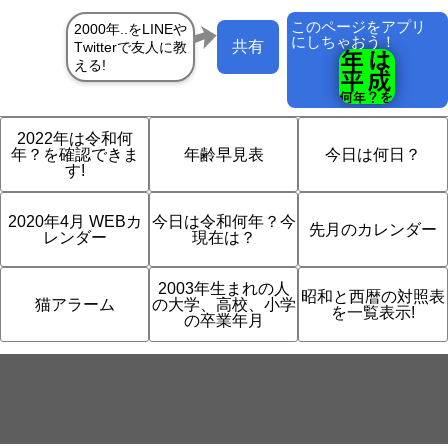
このページをアプリ
にしちゃおう！
共有
2022年は令和何
年？を確認できま
年齢早見表
今日は何日？
す!
2020年4月 WEBカ
今日は令和何年？今
先月のカレンダー
レンダー
現在は？
2003年生まれの人
昭和と西暦の対照表
猫アラーム
の大学、高校、小学
を一覧表示!
の卒業年月