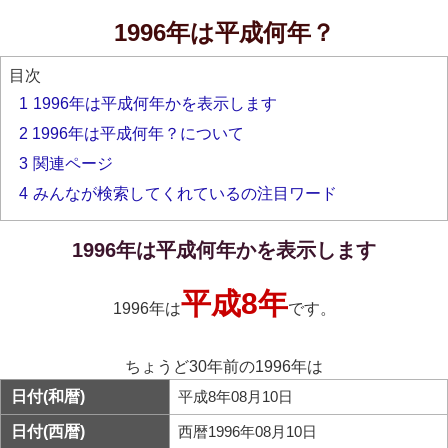
1996年は平成何年？
目次
1
1996年は平成何年かを表示します
2
1996年は平成何年？について
3
関連ページ
4
みんなが検索してくれているの注目ワード
1996年は平成何年かを表示します
平成8年
1996年は
です。
ちょうど30年前の1996年は
日付(和暦)
平成8年08月10日
日付(西暦)
西暦1996年08月10日